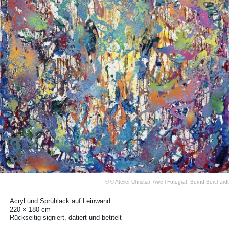
© © Atelier Christian Awe l Fotograf: Bernd Borchardt
Acryl und Sprühlack auf Leinwand
220 × 180 cm
Rückseitig signiert, datiert und betitelt