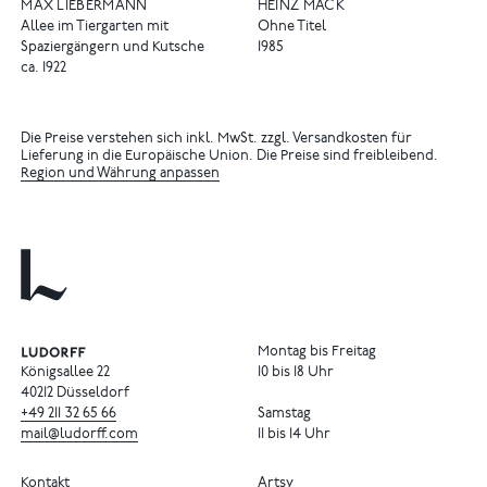
MAX LIEBERMANN
HEINZ MACK
Allee im Tiergarten mit
Ohne Titel
Spaziergängern und Kutsche
1985
ca. 1922
Die Preise verstehen sich inkl. MwSt. zzgl. Versandkosten für
Lieferung in die Europäische Union. Die Preise sind freibleibend.
Region und Währung anpassen
Montag bis Freitag
Königsallee 22
10 bis 18 Uhr
40212 Düsseldorf
+49
211
32
65
66
Samstag
mail@ludorff.com
11 bis 14 Uhr
Kontakt
Artsy