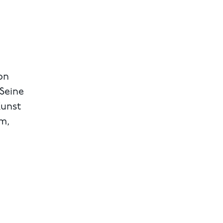
on
 Seine
Kunst
m,