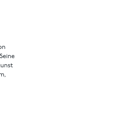
on
 Seine
Kunst
m,