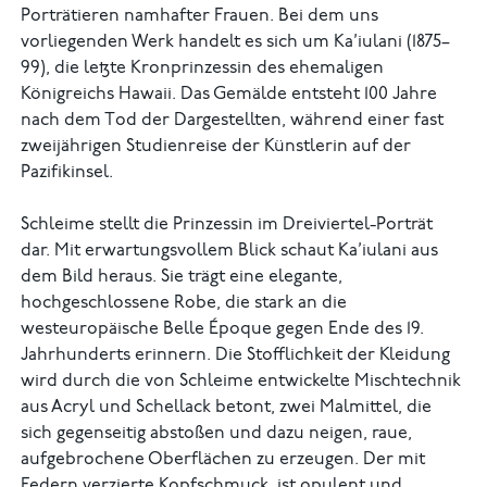
Porträtieren namhafter Frauen. Bei dem uns
vorliegenden Werk handelt es sich um Ka’iulani (1875–
99), die letzte Kronprinzessin des ehemaligen
Königreichs Hawaii. Das Gemälde entsteht 100 Jahre
nach dem Tod der Dargestellten, während einer fast
zweijährigen Studienreise der Künstlerin auf der
Pazifikinsel.
Schleime stellt die Prinzessin im Dreiviertel-Porträt
dar. Mit erwartungsvollem Blick schaut Ka’iulani aus
dem Bild heraus. Sie trägt eine elegante,
hochgeschlossene Robe, die stark an die
westeuropäische Belle Époque gegen Ende des 19.
Jahrhunderts erinnern. Die Stofflichkeit der Kleidung
wird durch die von Schleime entwickelte Mischtechnik
aus Acryl und Schellack betont, zwei Malmittel, die
sich gegenseitig abstoßen und dazu neigen, raue,
aufgebrochene Oberflächen zu erzeugen. Der mit
Federn verzierte Kopfschmuck, ist opulent und