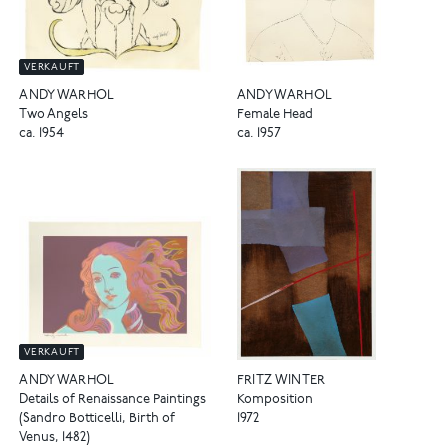
VERKAUFT
ANDY WARHOL
ANDY WARHOL
Female Head
Two Angels
ca. 1957
ca. 1954
VERKAUFT
FRITZ WINTER
ANDY WARHOL
Komposition
Details of Renaissance Paintings
1972
(Sandro Botticelli, Birth of
Venus, 1482)