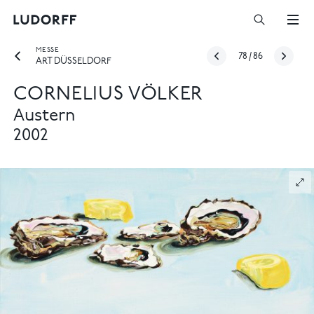
MESSE
78
/
86
ART DÜSSELDORF
CORNELIUS VÖLKER
Austern
2002