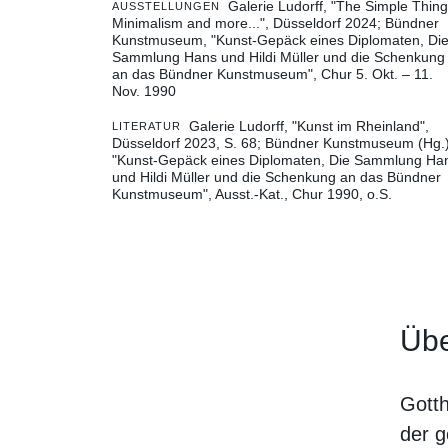
Galerie Ludorff, "The Simple Thing
AUSSTELLUNGEN
Minimalism and more...", Düsseldorf 2024
Bündner
Kunstmuseum, "Kunst-Gepäck eines Diplomaten, Di
Sammlung Hans und Hildi Müller und die Schenkung
an das Bündner Kunstmuseum", Chur 5. Okt. – 11.
Nov. 1990
Galerie Ludorff, "Kunst im Rheinland",
LITERATUR
Düsseldorf 2023, S. 68
Bündner Kunstmuseum (Hg.)
"Kunst-Gepäck eines Diplomaten, Die Sammlung Ha
und Hildi Müller und die Schenkung an das Bündner
Kunstmuseum", Ausst.-Kat., Chur 1990, o.S.
Übe
Gotth
der g