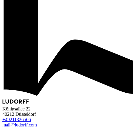
Königsallee 22
40212 Düsseldorf
+49
211
32
65
66
mail@ludorff.com