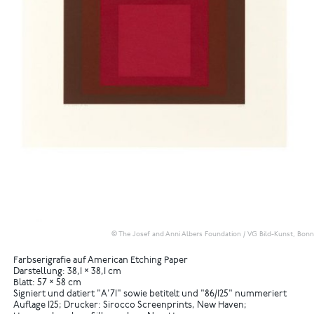
© The Josef and Anni Albers Foundation / VG Bild-Kunst, Bonn
Farbserigrafie auf American Etching Paper
Darstellung: 38,1 × 38,1 cm
Blatt: 57 × 58 cm
Signiert und datiert "A'71" sowie betitelt und "86/125" nummeriert
Auflage 125; Drucker: Sirocco Screenprints, New Haven;