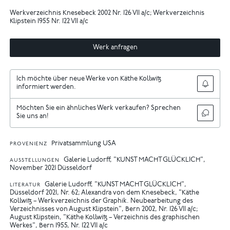
Werkverzeichnis Knesebeck 2002 Nr. 126 VII a/c; Werkverzeichnis
Klipstein 1955 Nr. 122 VII a/c
Werk anfragen
Ich möchte über neue Werke von Käthe Kollwitz
informiert werden.
Möchten Sie ein ähnliches Werk verkaufen? Sprechen
Sie uns an!
Privatsammlung USA
PROVENIENZ
Galerie Ludorff, "KUNST MACHT GLÜCKLICH",
AUSSTELLUNGEN
November 2021 Düsseldorf
Galerie Ludorff, "KUNST MACHT GLÜCKLICH",
LITERATUR
Düsseldorf 2021, Nr. 62
Alexandra von dem Knesebeck, "Käthe
Kollwitz – Werkverzeichnis der Graphik. Neubearbeitung des
Verzeichnisses von August Klipstein", Bern 2002, Nr. 126 VII a/c
August Klipstein, "Käthe Kollwitz – Verzeichnis des graphischen
Werkes", Bern 1955, Nr. 122 VII a/c