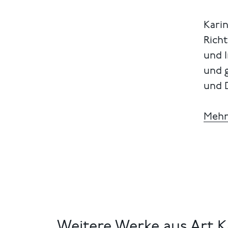
Karin
Richt
und I
und 
und D
Mehr
Weitere Werke aus Art K