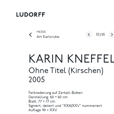
MESSE
53
/
115
Art Karlsruhe
KARIN KNEFFE
Ohne Titel (Kirschen)
2005
Farbradierung auf Zerkall-Bütten
Darstellung: 60 × 60 cm
Blatt: 77 × 77 cm
Signiert, datiert und "XXIII/XXV" nummeriert
Auflage 90 + XXV