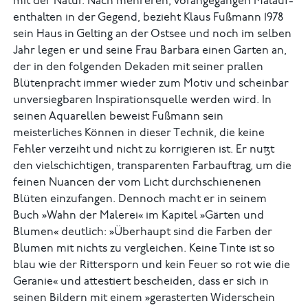
mit der Natur. Nach mehreren, vorangegangen Malauf­
enthalten in der Gegend, bezieht Klaus Fußmann 1978
sein Haus in Gelting an der Ostsee und noch im selben
Jahr legen er und seine Frau Barbara einen Garten an,
der in den folgenden Dekaden mit seiner prallen
Blütenpracht immer wieder zum Motiv und scheinbar
unversiegbaren Inspirationsquelle werden wird. In
seinen Aquarellen beweist Fußmann sein
meisterliches Können in dieser Technik, die keine
Fehler verzeiht und nicht zu korrigieren ist. Er nutzt
den vielschichtigen, transparenten Farbauftrag, um die
feinen Nuancen der vom Licht durchschienenen
Blüten einzufangen. Dennoch macht er in seinem
Buch »Wahn der Malerei« im Kapitel »Gärten und
Blumen« deutlich: »Überhaupt sind die Farben der
Blumen mit nichts zu vergleichen. Keine Tinte ist so
blau wie der Rittersporn und kein Feuer so rot wie die
Geranie« und at­testiert bescheiden, dass er sich in
seinen Bildern mit einem »gerasterten Widerschein