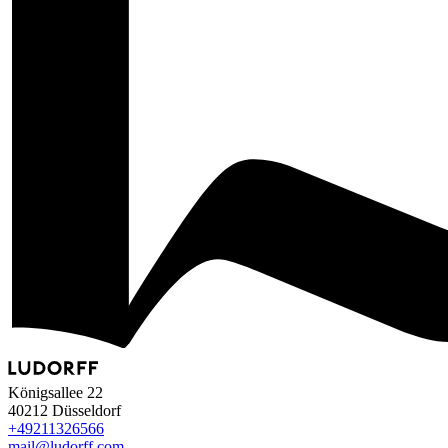
Königsallee 22
40212 Düsseldorf
+49
211
32
65
66
mail@ludorff.com