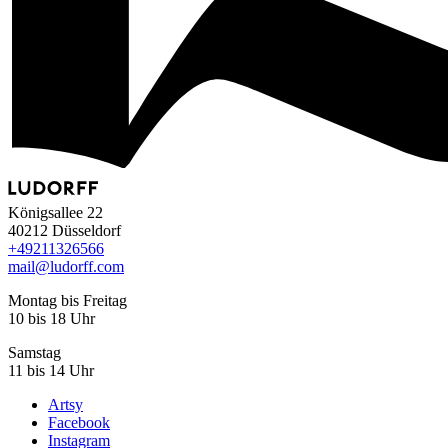
Königsallee 22
40212 Düsseldorf
+49
211
32
65
66
mail@ludorff.com
Montag bis Freitag
10 bis 18 Uhr
Samstag
11 bis 14 Uhr
Artsy
Facebook
Instagram