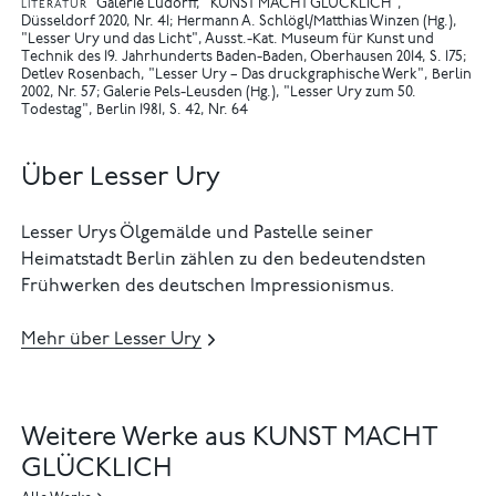
Galerie Ludorff, "KUNST MACHT GLÜCKLICH",
LITERATUR
Düsseldorf 2020, Nr. 41
Hermann A. Schlögl/Matthias Winzen (Hg.),
"Lesser Ury und das Licht", Ausst.-Kat. Museum für Kunst und
Technik des 19. Jahrhunderts Baden-Baden, Oberhausen 2014, S. 175
Detlev Rosenbach, "Lesser Ury – Das druckgraphische Werk", Berlin
2002, Nr. 57
Galerie Pels-Leusden (Hg.), "Lesser Ury zum 50.
Todestag", Berlin 1981, S. 42, Nr. 64
Über Lesser Ury
Lesser Urys Ölgemälde und Pastelle seiner
Heimatstadt Berlin zählen zu den bedeutendsten
Frühwerken des deutschen Impressionismus.
Mehr über Lesser Ury
Weitere Werke aus KUNST MACHT
GLÜCKLICH