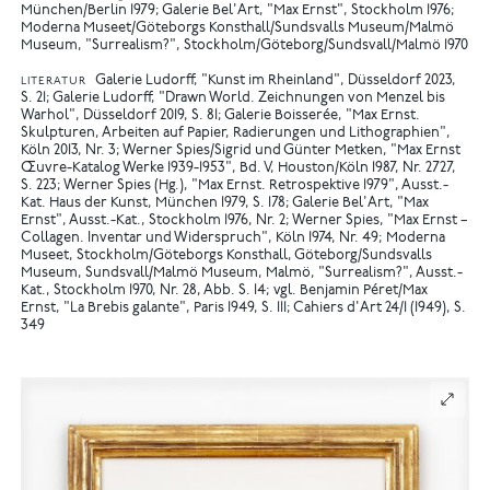
München/Berlin 1979
Galerie Bel'Art, "Max Ernst", Stockholm 1976
Moderna Museet/Göteborgs Konsthall/Sundsvalls Museum/Malmö
Museum, "Surrealism?", Stockholm/Göteborg/Sundsvall/Malmö 1970
Galerie Ludorff, "Kunst im Rheinland", Düsseldorf 2023,
LITERATUR
S. 21
Galerie Ludorff, "Drawn World. Zeichnungen von Menzel bis
Warhol", Düsseldorf 2019, S. 81
Galerie Boisserée, "Max Ernst.
Skulpturen, Arbeiten auf Papier, Radierungen und Lithographien",
Köln 2013, Nr. 3
Werner Spies/Sigrid und Günter Metken, "Max Ernst
Œuvre-Katalog Werke 1939-1953", Bd. V, Houston/Köln 1987, Nr. 2727,
S. 223
Werner Spies (Hg.), "Max Ernst. Retrospektive 1979", Ausst.-
Kat. Haus der Kunst, München 1979, S. 178
Galerie Bel'Art, "Max
Ernst", Ausst.-Kat., Stockholm 1976, Nr. 2
Werner Spies, "Max Ernst –
Collagen. Inventar und Widerspruch", Köln 1974, Nr. 49
Moderna
Museet, Stockholm/Göteborgs Konsthall, Göteborg/Sundsvalls
Museum, Sundsvall/Malmö Museum, Malmö, "Surrealism?", Ausst.-
Kat., Stockholm 1970, Nr. 28, Abb. S. 14
vgl. Benjamin Péret/Max
Ernst, "La Brebis galante", Paris 1949, S. 111
Cahiers d'Art 24/1 (1949), S.
349