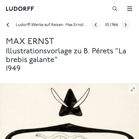
Ludorff-Werke auf Reisen: Max Ernst und Hans Bellmer im Taipei Fine Arts Museum
115
/
966
MAX ERNST
Illustrationsvorlage zu B. Pérets "La
brebis galante"
1949