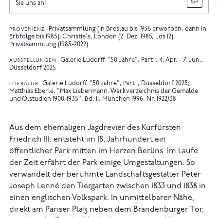
Sie uns an!
Privatsammlung (in Breslau bis 1936 erworben, dann in
PROVENIENZ
Erbfolge bis 1985); Christie's, London (2. Dez. 1985, Los 12);
Privatsammlung (1985-2022)
Galerie Ludorff, "50 Jahre", Part I, 4. Apr. - 7. Jun.,
AUSSTELLUNGEN
Düsseldorf 2025
Galerie Ludorff, "50 Jahre", Part I, Düsseldorf 2025
LITERATUR
Matthias Eberle, "Max Liebermann. Werkverzeichnis der Gemälde
und Ölstudien 1900-1935", Bd. II, München 1996, Nr. 1922/38
Aus dem ehemaligen Jagdrevier des Kurfürsten
Friedrich III. entsteht im 18. Jahrhundert ein
öffentlicher Park mitten im Herzen Berlins. Im Laufe
der Zeit erfährt der Park einige Umgestaltungen. So
verwandelt der berühmte Landschaftsgestalter Peter
Joseph Lenné den Tiergarten zwischen 1833 und 1838 in
einen englischen Volkspark. In unmittelbarer Nähe,
direkt am Pariser Platz neben dem Brandenburger Tor,