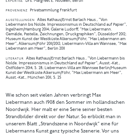
Drs. Margreet E. Nouwen, Berlin
EXPERTISE
Privatsammlung Frankfurt
PROVENIENZ
Altes Rathaus/Ernst Barlach Haus , "Von
AUSSTELLUNGEN
Liebermann bis Nolde. Impressionismus in Deutschland auf Papier",
Ingelheim/Hamburg 2014
Galerie Ludorff, "Max Liebermann.
Gemälde, Pastelle, Zeichnungen, Druckgraphiken", Düsseldorf 2012
Museum Kunst der Westküste Alkersum/Föhr, "Max Liebermann am
Meer", Alkersum/Föhr 2011/2012
Liebermann-Villa am Wannsee, "Max
Liebermann am Meer", Berlin 2011
Altes Rathaus/Ernst Barlach Haus , "Von Liebermann bis
LITERATUR
Nolde. Impressionismus in Deutschland auf Papier", Ausst.-Kat.,
Ostfildern 2014, S. 28
Liebermann-Villa am Wannsee Berlin/Museum
Kunst der Westküste Alkersum/Föhr, "Max Liebermann am Meer",
Ausst.-Kat., München 2011, S. 25
Wie schon seit vielen Jahren verbringt Max
Liebermann auch 1908 den Sommer im holländischen
Noordwijk. Hier malt er eine Serie seiner besten
Strandbilder direkt vor der Natur. So erblickt man in
unserem Blatt „Strandszene in Noordwijk“ eine für
Liebermanns Kunst ganz typische Szenerie. Vor uns