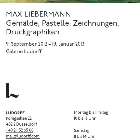
MAX LIEBERMANN
Gemälde, Pastelle, Zeichnungen,
Druckgraphiken
9. September 2012
–
19. Januar 2013
Galerie Ludorff
Montag bis Freitag
Königsallee 22
10 bis 18 Uhr
40212 Düsseldorf
+49
211
32
65
66
Samstag
mail@ludorff.com
11 bis 14 Uhr