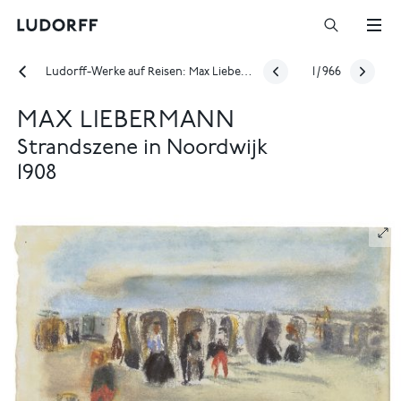
Ludorff-Werke auf Reisen: Max Liebermann bei Felix Jud
1
/
966
MAX LIEBERMANN
Strandszene in Noordwijk
1908