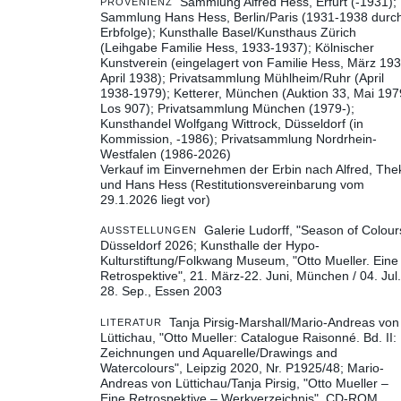
Sammlung Alfred Hess, Erfurt (-1931);
PROVENIENZ
Sammlung Hans Hess, Berlin/Paris (1931-1938 durc
Erbfolge); Kunsthalle Basel/Kunsthaus Zürich
(Leihgabe Familie Hess, 1933-1937); Kölnischer
Kunstverein (eingelagert von Familie Hess, März 193
April 1938); Privatsammlung Mühlheim/Ruhr (April
1938-1979); Ketterer, München (Auktion 33, Mai 197
Los 907); Privatsammlung München (1979-);
Kunsthandel Wolfgang Wittrock, Düsseldorf (in
Kommission, -1986); Privatsammlung Nordrhein-
Westfalen (1986-2026)
Verkauf im Einvernehmen der Erbin nach Alfred, The
und Hans Hess (Restitutionsvereinbarung vom
29.1.2026 liegt vor)
Galerie Ludorff, "Season of Colour
AUSSTELLUNGEN
Düsseldorf 2026
Kunsthalle der Hypo-
Kulturstiftung/Folkwang Museum, "Otto Mueller. Eine
Retrospektive", 21. März-22. Juni, München / 04. Jul.
28. Sep., Essen 2003
Tanja Pirsig-Marshall/Mario-Andreas von
LITERATUR
Lüttichau, "Otto Mueller: Catalogue Raisonné. Bd. II:
Zeichnungen und Aquarelle/Drawings and
Watercolours", Leipzig 2020, Nr. P1925/48
Mario-
Andreas von Lüttichau/Tanja Pirsig, "Otto Mueller –
Eine Retrospektive – Werkverzeichnis", CD-ROM,