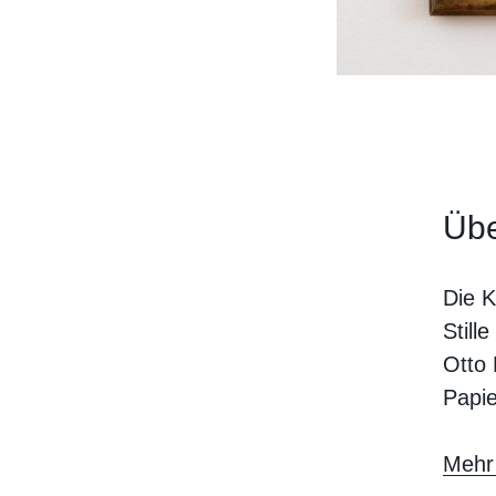
Übe
Die K
Still
Otto 
Papie
Mehr 