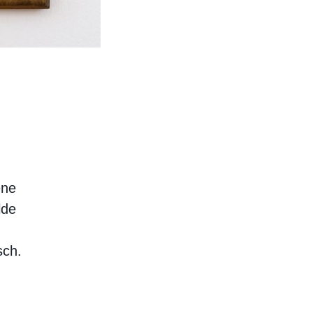
ene
lde
sch.