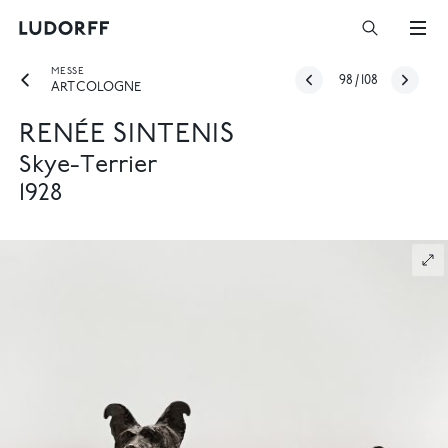
MESSE
98
/
108
ART COLOGNE
RENÉE SINTENIS
Skye-Terrier
1928