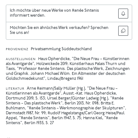
Ich möchte über neue Werke von Renée Sintenis
informiert werden.
Möchten Sie ein ähnliches Werk verkaufen? Sprechen
Sie uns an!
Privatsammlung Süddeutschland
PROVENIENZ
Haus Opherdicke, "Die Neue Frau – Künstlerinnen
AUSSTELLUNGEN
als Avantgarde", Holzwickede 2019
Künstlerhaus Palais Thurn und
Taxis, "Professor Renée Sintenis. Das plastische Werk, Zeichnungen
und Graphik. Johann Michael Wilm. Ein Altmeister der deutschen
Goldschmiedekunst", Lindau/Bregenz 1961
Arne Reimann/Sally Müller (Hg.), "Die Neue Frau –
LITERATUR
Künstlerinnen als Avantgarde", Ausst.-Kat. Haus Opherdicke,
Dortmund 2019, S. 153
Ursel Berger/Günter Ladwig (Hg.), "Renée
Sintenis – Das plastische Werk", Berlin 2013, Nr. 098
Britta E.
Buhlmann, "Renée Sintenis – Werkmonographie der Skulpturen",
Darmstadt 1987, Nr. 99
Rudolf Hagelstange/Carl Georg Heise/Paul
Appel, "Renée Sintenis", Berlin 1947, S. 75
Hanna Kiel, "Renée
Sintenis", Berlin 1935, S. 27