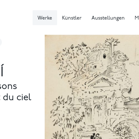
Werke
Künstler
Ausstellungen
M
Í
isons
 du ciel