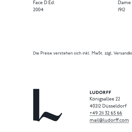
Face D Ed.
Dame 
2004
1912
Die Preise verstehen sich inkl. MwSt. zzgl. Versandk
Königsallee 22
40212 Düsseldorf
+49
211
32
65
66
mail@ludorff.com