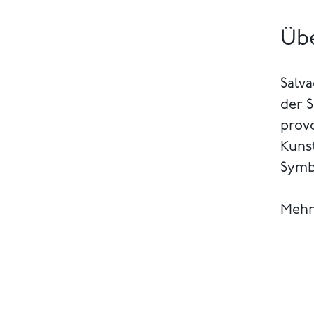
Übe
Salva
der S
provo
Kunst
Symb
Mehr