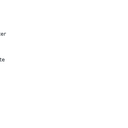
ter
te