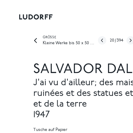
GRÖSSE
20
/
394
Kleine Werke bis 50 x 50 cm
SALVADOR DAL
J'ai vu d'ailleur; des ma
ruinées et des statues et
et de la terre
1947
Tusche auf Papier