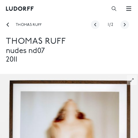
THOMAS RUFF
1
/
2
THOMAS RUFF
nudes nd07
2011