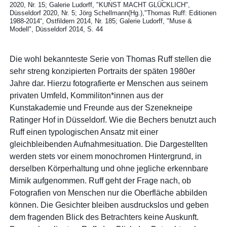
2020, Nr. 15
Galerie Ludorff, "KUNST MACHT GLÜCKLICH",
Düsseldorf 2020, Nr. 5
Jörg Schellmann(Hg.),"Thomas Ruff: Editionen
1988-2014“, Ostfildern 2014, Nr. 185
Galerie Ludorff, "Muse &
Modell", Düsseldorf 2014, S. 44
Die wohl bekannteste Serie von Thomas Ruff stellen die
sehr streng konzipierten Portraits der späten 1980er
Jahre dar. Hierzu fotografierte er Menschen aus seinem
privaten Umfeld, Kommiliton*innen aus der
Kunstakademie und Freunde aus der Szenekneipe
Ratinger Hof in Düsseldorf. Wie die Bechers benutzt auch
Ruff einen typologischen Ansatz mit einer
gleichbleibenden Aufnahmesituation. Die Dargestellten
werden stets vor einem monochromen Hintergrund, in
derselben Körperhaltung und ohne jegliche erkennbare
Mimik aufgenommen. Ruff geht der Frage nach, ob
Fotografien von Menschen nur die Oberfläche abbilden
können. Die Gesichter bleiben ausdruckslos und geben
dem fragenden Blick des Betrachters keine Auskunft.