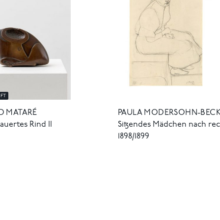
FT
PAULA MODERSOHN-BEC
D MATARÉ
Sitzendes Mädchen nach rec
auertes Rind II
1898/1899