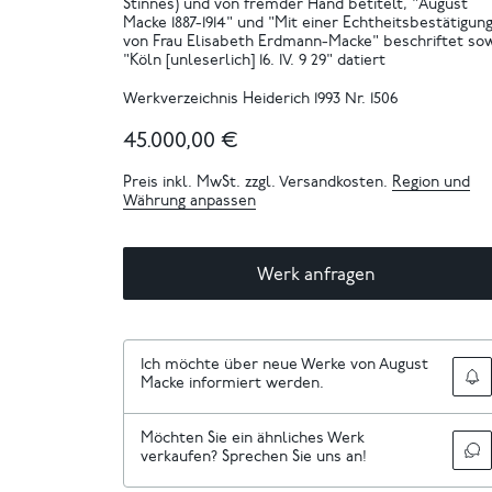
Stinnes) und von fremder Hand betitelt, "August
Macke 1887-1914" und "Mit einer Echtheitsbestätigun
von Frau Elisabeth Erdmann-Macke" beschriftet so
"Köln [unleserlich] 16. IV. 9 29" datiert
Werkverzeichnis Heiderich 1993 Nr. 1506
45.000,00 €
Preis inkl. MwSt. zzgl. Versandkosten.
Region und
Währung anpassen
Werk anfragen
Ich möchte über neue Werke von August
Macke informiert werden.
Möchten Sie ein ähnliches Werk
verkaufen? Sprechen Sie uns an!