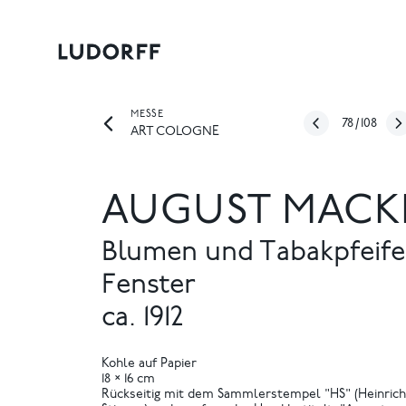
MESSE
78
/
108
ART COLOGNE
AUGUST MACK
Blumen und Tabakpfeif
Fenster
ca. 1912
Kohle auf Papier
18 × 16 cm
Rückseitig mit dem Sammlerstempel "HS" (Heinrich