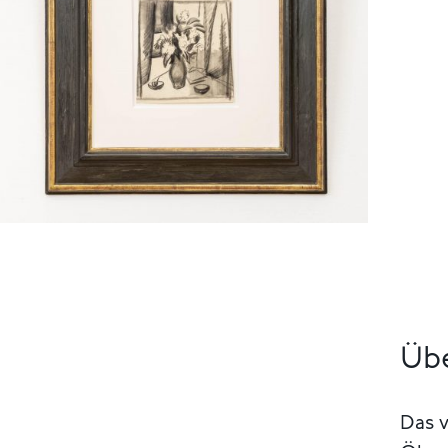
Übe
Das v