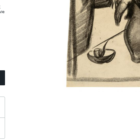
g
wie