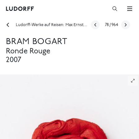
Ludorff-Werke auf Reisen: Max Ernst und Hans Bellmer im Taipei Fine Arts Museum
78
/
964
BRAM BOGART
Ronde Rouge
2007