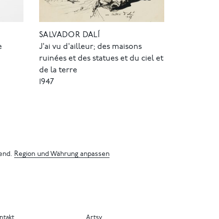
SALVADOR DALÍ
e
J'ai vu d'ailleur; des maisons
ruinées et des statues et du ciel et
de la terre
1947
bend.
Region und Währung anpassen
ntakt
Artsy