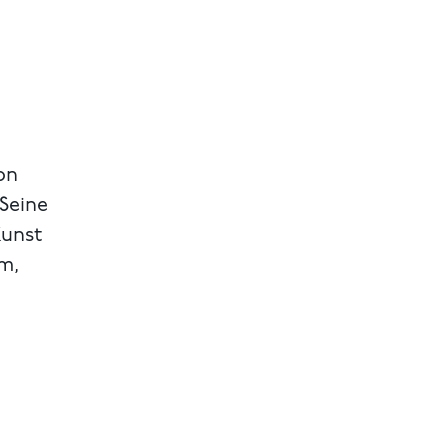
on
 Seine
Kunst
m,