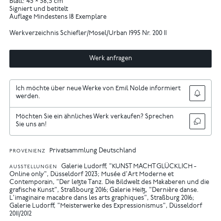
Blatt: 45 × 58,5 cm
Signiert und betitelt
Auflage Mindestens 18 Exemplare
Werkverzeichnis Schiefler/Mosel/Urban 1995 Nr. 200 II
Werk anfragen
Ich möchte über neue Werke von Emil Nolde informiert
werden.
Möchten Sie ein ähnliches Werk verkaufen? Sprechen
Sie uns an!
Privatsammlung Deutschland
PROVENIENZ
Galerie Ludorff, "KUNST MACHT GLÜCKLICH -
AUSSTELLUNGEN
Online only", Düsseldorf 2023
Musée d'Art Moderne et
Contemporain, "Der letzte Tanz. Die Bildwelt des Makaberen und die
grafische Kunst", Straßbourg 2016
Galerie Heitz, "Dernière danse.
L'imaginaire macabre dans les arts graphiques", Straßburg 2016
Galerie Ludorff, "Meisterwerke des Expressionismus", Düsseldorf
2011/2012