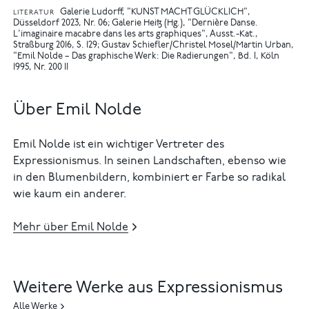
Galerie Ludorff, "KUNST MACHT GLÜCKLICH",
LITERATUR
Düsseldorf 2023, Nr. 06
Galerie Heitz (Hg.), "Dernière Danse.
L'imaginaire macabre dans les arts graphiques", Ausst.-Kat.,
Straßburg 2016, S. 129
Gustav Schiefler/Christel Mosel/Martin Urban,
"Emil Nolde – Das graphische Werk: Die Radierungen", Bd. I, Köln
1995, Nr. 200 II
Über Emil Nolde
Emil Nolde ist ein wichtiger Vertreter des
Expressionismus. In seinen Landschaften, ebenso wie
in den Blumenbildern, kombiniert er Farbe so radikal
wie kaum ein anderer.
Mehr über Emil Nolde
Weitere Werke aus Expressionismus
Alle Werke