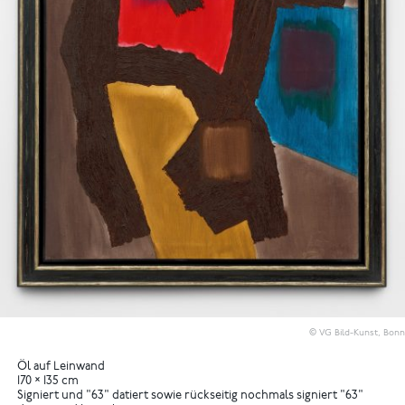
© VG Bild-Kunst, Bonn
Öl auf Leinwand
170 × 135 cm
Signiert und "63" datiert sowie rückseitig nochmals signiert "63"