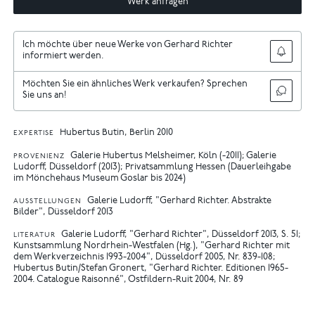
Werk anfragen
Ich möchte über neue Werke von Gerhard Richter
informiert werden.
Möchten Sie ein ähnliches Werk verkaufen? Sprechen
Sie uns an!
Hubertus Butin, Berlin 2010
EXPERTISE
Galerie Hubertus Melsheimer, Köln (-2011); Galerie
PROVENIENZ
Ludorff, Düsseldorf (2013); Privatsammlung Hessen (Dauerleihgabe
im Mönchehaus Museum Goslar bis 2024)
Galerie Ludorff, "Gerhard Richter. Abstrakte
AUSSTELLUNGEN
Bilder", Düsseldorf 2013
Galerie Ludorff, "Gerhard Richter", Düsseldorf 2013, S. 51
LITERATUR
Kunstsammlung Nordrhein-Westfalen (Hg.), "Gerhard Richter mit
dem Werkverzeichnis 1993-2004", Düsseldorf 2005, Nr. 839-108
Hubertus Butin/Stefan Gronert, "Gerhard Richter. Editionen 1965-
2004. Catalogue Raisonné", Ostfildern-Ruit 2004, Nr. 89