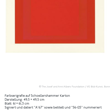
© The Josef and Anni Albers Foundation / VG Bild-Kunst, Bonn
Farbserigrafie auf Schoellershammer Karton
Darstellung: 49,5 × 49,5 cm
Blatt: 61 × 61,3 cm
Signiert und datiert "A'67" sowie betitelt und "56-125" nummeriert