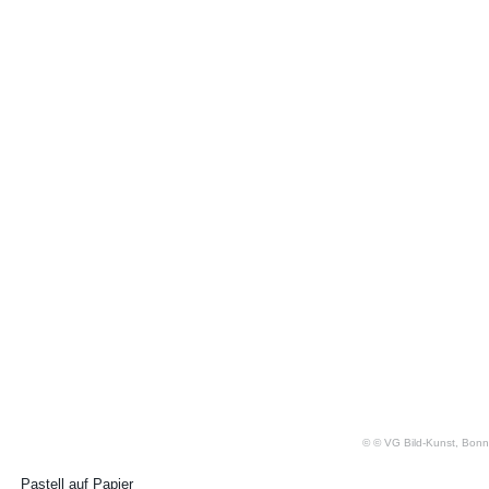
© © VG Bild-Kunst, Bonn
Pastell auf Papier