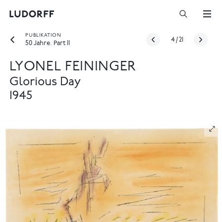
PUBLIKATION
4
/
21
50 Jahre. Part II
LYONEL FEININGER
Glorious Day
1945