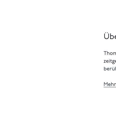
Übe
Thom
zeitg
berü
Mehr