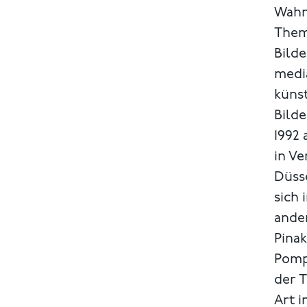
Wahr
Theme
Bilde
media
künst
Bild
1992 
in Ve
Düss
sich 
ande
Pina
Pomp
der 
Art i