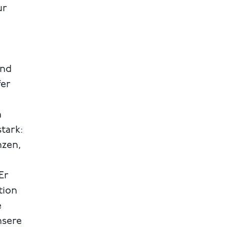
ur
und
fer
n
tark:
nzen,
Er
tion
e
nsere