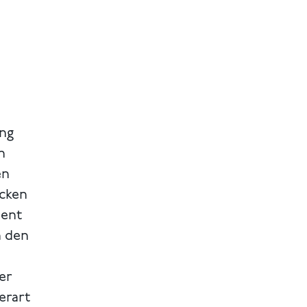
ung
n
en
ocken
ment
h den
er
erart