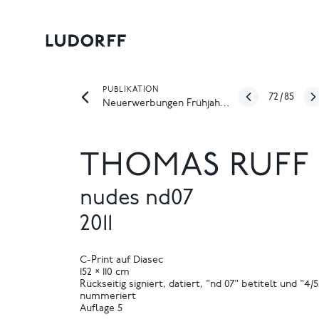
PUBLIKATION
72
/
85
Neuerwerbungen Frühjahr 2026
THOMAS RUFF
nudes nd07
2011
C-Print auf Diasec
152 × 110 cm
Rückseitig signiert, datiert, "nd 07" betitelt und "4/5
nummeriert
Auflage 5