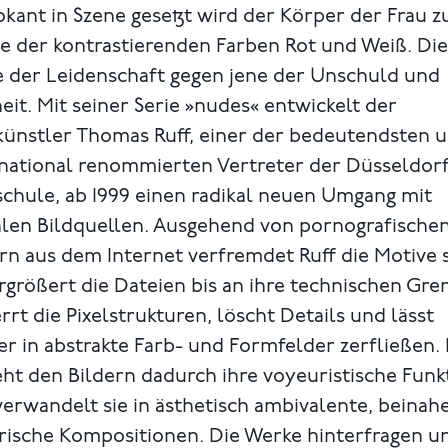
kant in Szene gesetzt wird der Körper der Frau z
e der kontrastierenden Farben Rot und Weiß. Die
e der Leidenschaft gegen jene der Unschuld und
eit. Mit seiner Serie »nudes« entwickelt der
künstler Thomas Ruff, einer der bedeutendsten 
rnational renommierten Vertreter der Düsseldor
chule, ab 1999 einen radikal neuen Umgang mit
alen Bild­quellen. Ausgehend von pornografische
rn aus dem Internet verfremdet Ruff die Motive s
rgrößert die Dateien bis an ihre technischen Gre
rrt die Pixelstrukturen, löscht Details und lässt
r in abstrakte Farb- und Formfelder zerfließen. 
eht den Bildern dadurch ihre voyeuristische Funk
erwandelt sie in ästhetisch am­bivalente, beinah
rische Kompositionen. Die Werke hinterfragen u