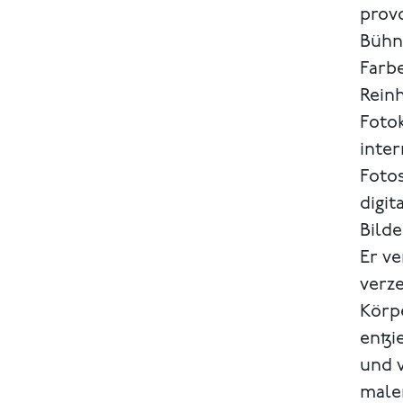
provo
Bühn
Farb
Reinh
Foto
inte
Fotos
digit
Bilde
Er ve
verze
Körpe
entzi
und v
male