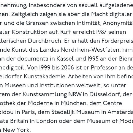
nehmung, insbesondere von sexuell aufgeladen
n. Zeitgleich zeigen sie aber die Macht digitaler
r und die Grenzen zwischen Intimität, Anonymit
ler Konstruktion auf. Ruff erreicht 1987 seinen
lerischen Durchbruch. Er erhält den Förderpreis
ende Kunst des Landes Nordrhein-Westfalen, ni
an der documenta in Kassel und 1995 an der Bien
nedig teil. Von 1999 bis 2006 ist er Professor an d
eldorfer Kunstakademie. Arbeiten von ihm befin
in Museen und Institutionen weltweit, so unter
rem der Kunstsammlung NRW in Düsseldorf, der
kothek der Moderne in München, dem Centre
idou in Paris, dem Stedelijk Museum in Amsterd
Tate Britain in London oder dem Museum of Mod
n New York.