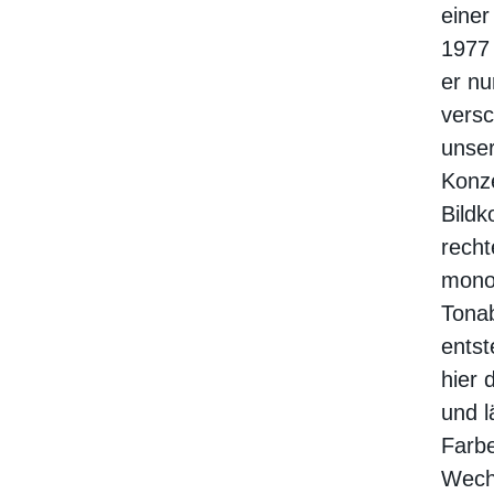
einer
1977 
er nu
versc
unser
Konze
Bildk
recht
mono
Tona
entst
hier 
und l
Farb
Wechs