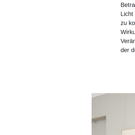
Betra
Licht
zu ko
Wirku
Verä
der d