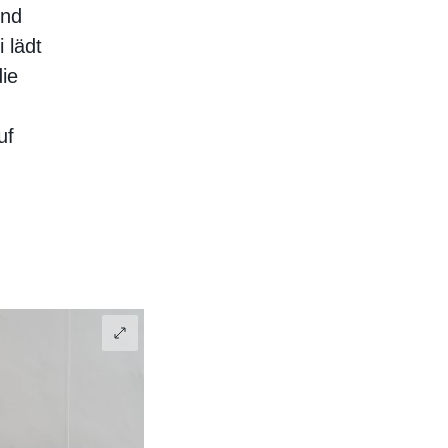
und
 lädt
ie
uf