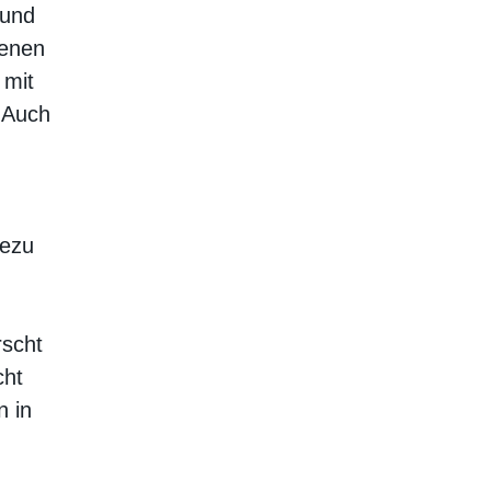
 und
denen
 mit
. Auch
hezu
rscht
cht
n in