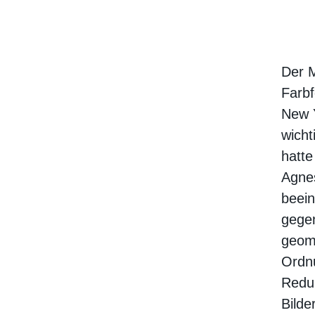
Der M
Farbf
New Y
wicht
hatte
Agnes
beein
gegen
geome
Ordnu
Redu
Bilde