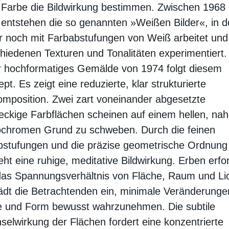
 Farbe die Bildwirkung bestimmen. Zwischen 1968
entstehen die so genannten »Weißen Bilder«, in 
r noch mit Farbabstufungen von Weiß arbeitet und
hiedenen Texturen und Tonalitäten experimentiert
 hochforma­ti­ges Gemälde von 1974 folgt diesem
pt. Es zeigt eine reduzierte, klar strukturierte
omposition. Zwei zart voneinander abgesetzte
eckige Farb­flächen scheinen auf einem hellen, na
chromen Grund zu schweben. Durch die feinen
bstufungen und die präzise geometrische Ordnung
eht eine ruhige, meditative Bildwirkung. Erben erfo
das Spannungsverhältnis von Fläche, Raum und Li
ädt die Betrachtenden ein, minimale Veränderunge
e und Form bewusst wahrzunehmen. Die subtile
elwirkung der Flächen fordert eine konzentrierte