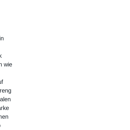
in
k
n wie
uf
treng
ralen
arke
men
b