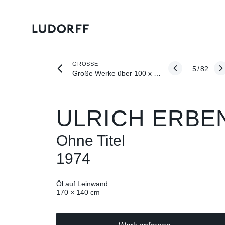
GRÖSSE
5
/
82
Große Werke über 100 x 100 cm
ULRICH ERBE
Ohne Titel
1974
Öl auf Leinwand
170 × 140 cm