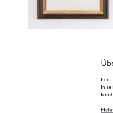
Übe
Emil 
In s
kombi
Mehr