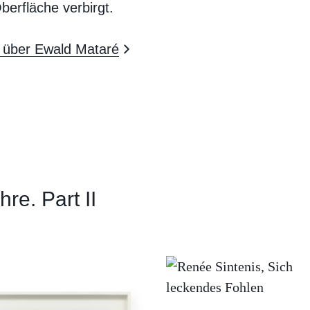
berfläche verbirgt.
 über Ewald Mataré
re. Part II