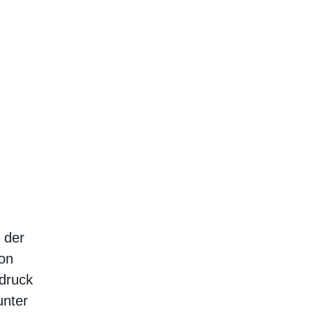
 der
on
sdruck
unter