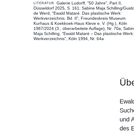
Galerie Ludorff, "50 Jahre", Part II,
LITERATUR
Düsseldorf 2025, S. 161
Sabine Maja Schilling/Guid
de Werd, "Ewald Mataré. Das plastische Werk:
Werkverzeichnis. Bd. II", Freundeskreis Museum
Kurhaus & Koekkoek-Haus Kleve e. V. (Hg.), Köln
1987/2024 (3., überarbeitete Auflage), Nr. 70a
Sabi
Maja Schilling, "Ewald Mataré – Das plastische Werk:
Werkverzeichnis", Köln 1994, Nr. 64a
Übe
Ewald
Suche
und A
des E