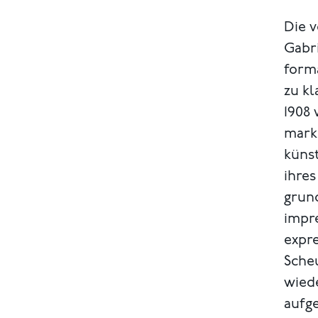
Die v
Gabr
form
zu k
1908
mark
künst
ihres
grund
impre
expre
Scheu
wied
aufge