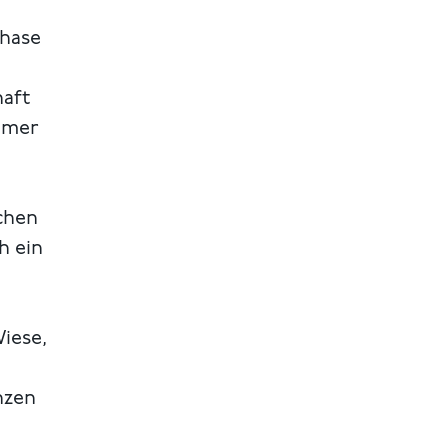
phase
haft
ommer
chen
h ein
iese,
nzen