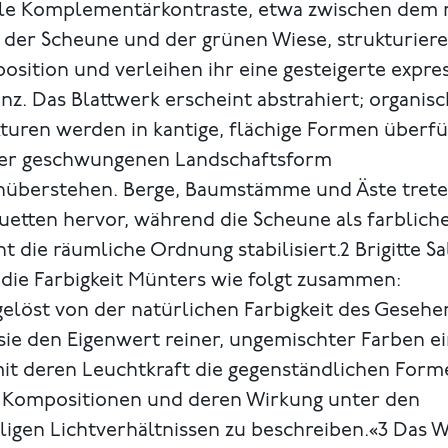
ile Komplementärkontraste, etwa zwischen dem 
 der Scheune und der grünen Wiese, strukturiere
sition und verleihen ihr eine gesteigerte expre
nz. Das Blattwerk erscheint abstrahiert; organis
turen werden in kantige, flächige Formen überfü
der geschwungenen Landschaftsform
nüberstehen. Berge, Baumstämme und Äste trete
uetten hervor, während die Scheune als farblich
t die räumliche Ordnung stabilisiert.2 Brigitte 
 die Farbigkeit Münters wie folgt zusammen:
elöst von der natürlichen Farbigkeit des Geseh
 sie den Eigenwert reiner, ungemischter Farben ei
it deren Leuchtkraft die gegenständlichen Form
r Kompositionen und deren Wirkung unter den
ligen Lichtverhältnissen zu beschreiben.«3 Das 