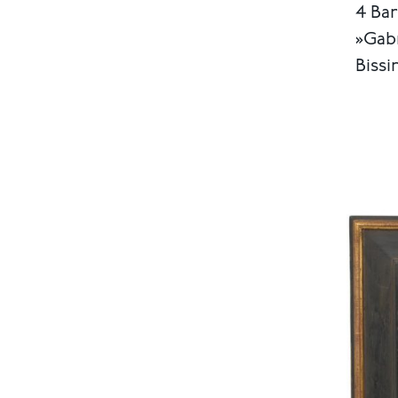
4 Bar
»Gabr
Bissin