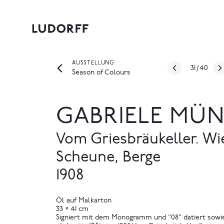
AUSSTELLUNG
31
/
40
Season of Colours
GABRIELE MÜ
Vom Griesbräukeller. Wi
Scheune, Berge
1908
Öl auf Malkarton
33 × 41 cm
Signiert mit dem Monogramm und "08" datiert sowi