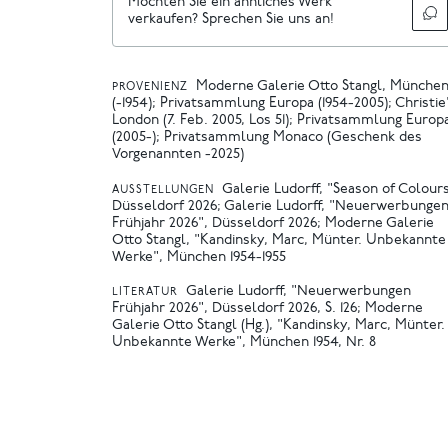
Möchten Sie ein ähnliches Werk
verkaufen? Sprechen Sie uns an!
Moderne Galerie Otto Stangl, Münche
PROVENIENZ
(-1954); Privatsammlung Europa (1954-2005); Christie
London (7. Feb. 2005, Los 51); Privatsammlung Europ
(2005-); Privatsammlung Monaco (Geschenk des
Vorgenannten -2025)
Galerie Ludorff, "Season of Colours
AUSSTELLUNGEN
Düsseldorf 2026
Galerie Ludorff, "Neuerwerbunge
Frühjahr 2026", Düsseldorf 2026
Moderne Galerie
Otto Stangl, "Kandinsky, Marc, Münter. Unbekannte
Werke", München 1954-1955
Galerie Ludorff, "Neuerwerbungen
LITERATUR
Frühjahr 2026", Düsseldorf 2026, S. 126
Moderne
Galerie Otto Stangl (Hg.), "Kandinsky, Marc, Münter.
Unbekannte Werke", München 1954, Nr. 8