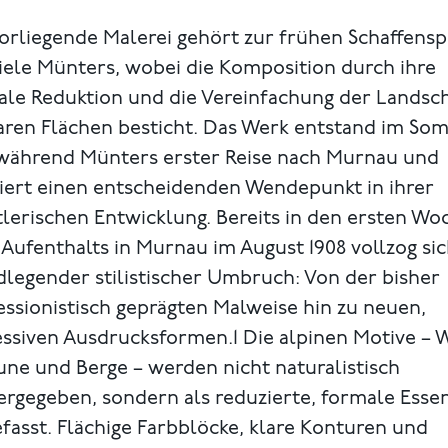
orliegende Malerei gehört zur frühen Schaffens
iele Münters, wobei die Komposition durch ihre
ale Reduktion und die Vereinfachung der Landsc
laren Flächen besticht. Das Werk entstand im S
 während Münters erster Reise nach Murnau und
iert einen entscheidenden Wendepunkt in ihrer
lerischen Entwicklung. Bereits in den ersten Wo
 Aufenthalts in Murnau im August 1908 vollzog sic
legender stilistischer Umbruch: Von der bisher
ssionistisch geprägten Malweise hin zu neuen,
ssiven Ausdrucksformen.1 Die alpinen Motive – W
ne und Berge – werden nicht naturalistisch
ergegeben, sondern als reduzierte, formale Esse
fasst. Flächige Farbblöcke, klare Konturen und