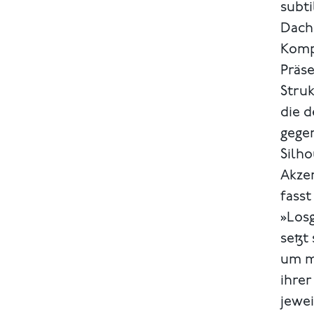
subt
Dach
Kompo
Präse
Struk
die 
gege
Silho
Akzen
fasst
»Losg
setzt
um m
ihre
jewei