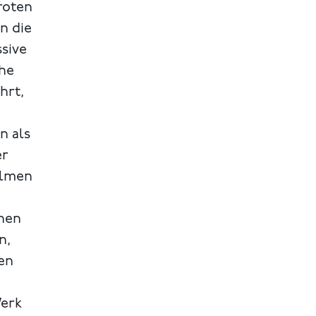
roten
n die
ssive
che
hrt,
n als
er
Salmen
enen
n,
en
Werk