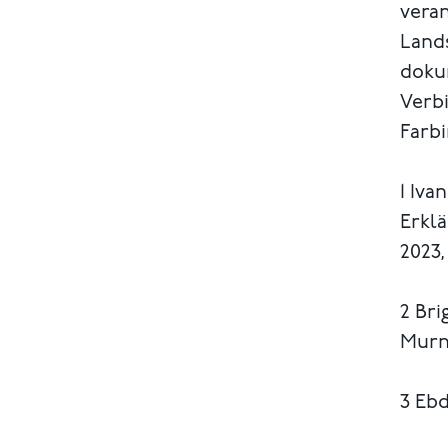
vera
Land
doku
Verb
Farbi
1 Iva
Erkl
2023, 
2 Bri
Murn
3 Ebd