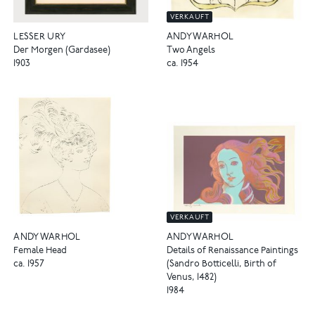
VERKAUFT
LESSER URY
ANDY WARHOL
Der Morgen (Gardasee)
Two Angels
1903
ca. 1954
VERKAUFT
ANDY WARHOL
ANDY WARHOL
Female Head
Details of Renaissance Paintings
ca. 1957
(Sandro Botticelli, Birth of
Venus, 1482)
1984