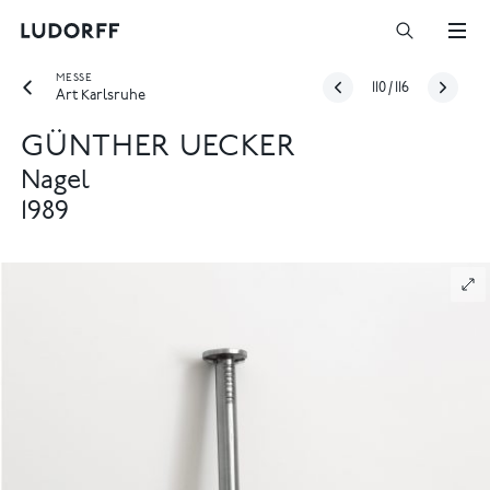
MESSE
110
/
116
Art Karlsruhe
GÜNTHER UECKER
Nagel
1989