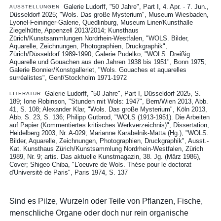
Galerie Ludorff, "50 Jahre", Part I, 4. Apr. - 7. Jun.,
AUSSTELLUNGEN
Düsseldorf 2025
"Wols. Das große Mysterium", Museum Wiesbaden,
Lyonel-Feininger-Galerie, Quedlinburg, Museum Liner/Kunsthalle
Ziegelhütte, Appenzell 2013/2014
Kunsthaus
Zürich/Kunstsammlungen Nordrhein-Westfalen, "WOLS. Bilder,
Aquarelle, Zeichnungen, Photographien, Druckgraphik",
Zürich/Düsseldorf 1989-1990
Galerie Pudelko, "WOLS. Dreißig
Aquarelle und Gouachen aus den Jahren 1938 bis 1951", Bonn 1975
Galerie Bonnier/Konstgalleriet, "Wols. Gouaches et aquarelles
surréalistes", Genf/Stockholm 1971-1972
Galerie Ludorff, "50 Jahre", Part I, Düsseldorf 2025, S.
LITERATUR
189
Ione Robinson, "Stunden mit Wols: 1947", Bern/Wien 2013, Abb.
41, S. 108
Alexander Klar, "Wols. Das große Mysterium", Köln 2013,
Abb. S. 23, S. 136
Philipp Gutbrod, "WOLS (1913-1951). Die Arbeiten
auf Papier (Kommentiertes kritisches Werkverzeichnis)", Dissertation,
Heidelberg 2003, Nr. A-029
Marianne Karabelnik-Matta (Hg.), "WOLS.
Bilder, Aquarelle, Zeichnungen, Photographien, Druckgraphik", Ausst.-
Kat. Kunsthaus Zürich/Kunstsammlung Nordrhein-Westfalen, Zürich
1989, Nr. 9
artis. Das aktuelle Kunstmagazin, 38. Jg. (März 1986),
Cover
Shigeo Chiba, "L'oeuvre de Wols. Thèse pour le doctorat
d'Université de Paris", Paris 1974, S. 137
Sind es Pilze, Wurzeln oder Teile von Pflanzen, Fische,
menschliche Organe oder doch nur rein organische