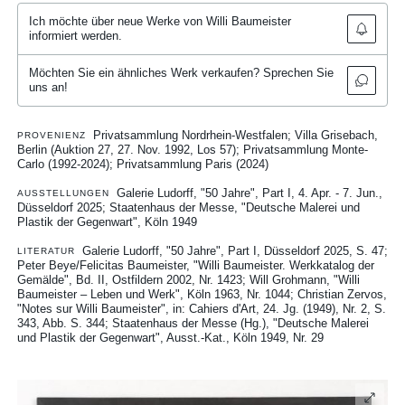
Ich möchte über neue Werke von Willi Baumeister
informiert werden.
Möchten Sie ein ähnliches Werk verkaufen? Sprechen Sie
uns an!
Privatsammlung Nordrhein-Westfalen; Villa Grisebach,
PROVENIENZ
Berlin (Auktion 27, 27. Nov. 1992, Los 57); Privatsammlung Monte-
Carlo (1992-2024); Privatsammlung Paris (2024)
Galerie Ludorff, "50 Jahre", Part I, 4. Apr. - 7. Jun.,
AUSSTELLUNGEN
Düsseldorf 2025
Staatenhaus der Messe, "Deutsche Malerei und
Plastik der Gegenwart", Köln 1949
Galerie Ludorff, "50 Jahre", Part I, Düsseldorf 2025, S. 47
LITERATUR
Peter Beye/Felicitas Baumeister, "Willi Baumeister. Werkkatalog der
Gemälde", Bd. II, Ostfildern 2002, Nr. 1423
Will Grohmann, "Willi
Baumeister – Leben und Werk", Köln 1963, Nr. 1044
Christian Zervos,
"Notes sur Willi Baumeister", in: Cahiers d'Art, 24. Jg. (1949), Nr. 2, S.
343, Abb. S. 344
Staatenhaus der Messe (Hg.), "Deutsche Malerei
und Plastik der Gegenwart", Ausst.-Kat., Köln 1949, Nr. 29