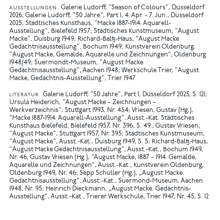
Galerie Ludorff, "Season of Colours", Düsseldorf
AUSSTELLUNGEN
2026
Galerie Ludorff, "50 Jahre", Part I, 4. Apr. - 7. Jun., Düsseldorf
2025
Städtisches Kunsthaus, "Macke 1887-1914. Aquarell-
Ausstellung", Bielefeld 1957
Städtisches Kunstmuseum, "August
Macke", Duisburg 1949
Richard-Baltz-Haus, "August Macke
Gedächtnisausstellung", Bochum 1949
Kunstverein Oldenburg,
"August Macke, Gemälde, Aquarelle und Zeichnungen", Oldenburg
1948/49
Suermondt-Museum, "August Macke
Gedächtnisausstellung", Aachen 1948
Werkschule Trier, "August
Macke, Gedächtnis-Ausstellung", Trier 1947
Galerie Ludorff, "50 Jahre", Part I, Düsseldorf 2025, S. 121
LITERATUR
Ursula Heiderich, "August Macke – Zeichnungen –
Werkverzeichnis", Stuttgart 1993, Nr. 454
Vriesen, Gustav (Hg.),
"Macke 1887-1914. Aquarell-Ausstellung", Ausst.-Kat. Städtisches
Kunsthaus Bielefeld, Bielefeld 1957, Nr. 396, S. 49.
Gustav Vriesen,
"August Macke", Stuttgart 1957, Nr. 395
Städtisches Kunstmuseum,
"August Macke", Ausst.-Kat., Duisburg 1949, S. 5
Richard-Baltz-Haus,
"August Macke Gedächtnisausstellung", Ausst.-Kat., Bochum 1949,
Nr. 46
Gustav Vriesen (Hg.), “August Macke, 1887 – 1914. Gemälde,
Aquarelle und Zeichnungen“, Ausst.-Kat., Kunstverein Oldenburg,
Oldenburg 1949, Nr. 46
Sepp Schüller (Hg.), „August Macke.
Gedächtnisausstellung“, Ausst.-Kat., Suermond-Museum, Aachen
1948, Nr. 95
Heinrich Dieckmann, „August Macke. Gedächtnis-
Ausstellung“, Ausst.-Kat., Trierer Werkschule, Trier 1947, Nr. 45, S. 12