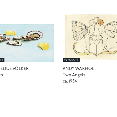
FT
VERKAUFT
ELIUS VÖLKER
ANDY WARHOL
rn
Two Angels
ca. 1954