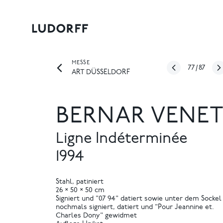
MESSE
77
/
87
ART DÜSSELDORF
BERNAR VENE
Ligne Indéterminée
1994
Stahl, patiniert
26 × 50 × 50 cm
Signiert und "07 94" datiert sowie unter dem Sockel
nochmals signiert, datiert und "Pour Jeannine et.
Charles Dony" gewidmet