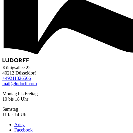
Königsallee 22
40212 Düsseldorf
+49
211
32
65
66
mail@ludorff.com
Montag bis Freitag
10 bis 18 Uhr
Samstag
11 bis 14 Uhr
Artsy
Facebook