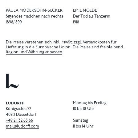
PAULA MODERSOHN-BECKER
EMIL NOLDE
Sitzendes Mädchen nach rechts
Der Tod als Tänzerin
1898/1899
1918
Die Preise verstehen sich inkl. MwSt. zzgl. Versandkosten für
Lieferung in die Europäische Union. Die Preise sind freibleibend.
Region und Währung anpassen
Montag bis Freitag
Königsallee 22
10 bis 18 Uhr
40212 Düsseldorf
+49
211
32
65
66
Samstag
mail@ludorff.com
11 bis 14 Uhr