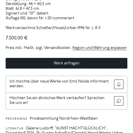
Darstellung: 46 × 40,5 cm
Blatt: 61,8 × 47,5 cm
Signiert und "07" datiert
Auflage 100, davon Nr. 1-20 nummeriert
Werkverzeichnis Schiefler/Mosel/Urban 1996 Nr. L 15 II
7.500,00 €
Preis inkl. MwSt. zzgl. Versandkosten.
Region und Währung anpassen
Werk anfragen
Ich möchte über neue Werke von Emil Nolde informiert
werden.
Möchten Sie ein ähnliches Werk verkaufen? Sprechen
Sie uns an!
Privatsammlung Nordrhein-Westfalen
PROVENIENZ
Galerie Ludorff, "KUNST MACHT GLÜCKLICH",
LITERATUR