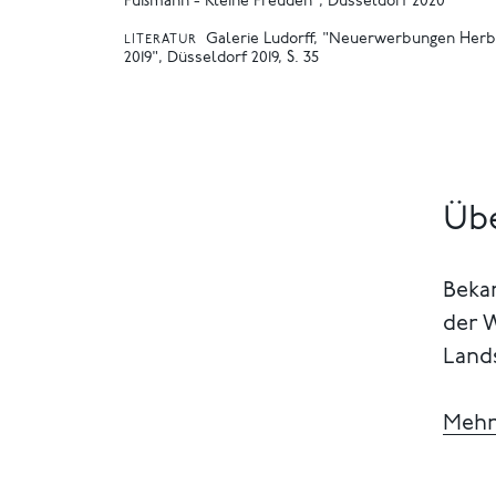
Fußmann - Kleine Freuden", Düsseldorf 2020
Galerie Ludorff, "Neuerwerbungen Herb
LITERATUR
2019", Düsseldorf 2019, S. 35
Üb
Beka
der 
Land
Mehr