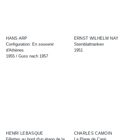
HANS ARP
ERNST WILHELM NAY
Configuration: En souvenir
Sternblattranken
d'Athènes
1951
1955 / Guss nach 1957
HENRI LEBASQUE
CHARLES CAMOIN
Fillettes au bord d'un étang de la
La Plage de Capri