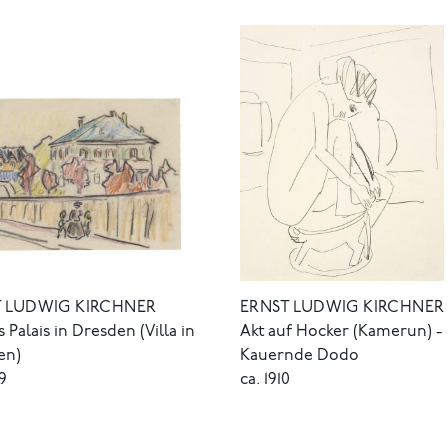
T LUDWIG KIRCHNER
ERNST LUDWIG KIRCHNER
s Palais in Dresden (Villa in
Akt auf Hocker (Kamerun) -
en)
Kauernde Dodo
09
ca. 1910