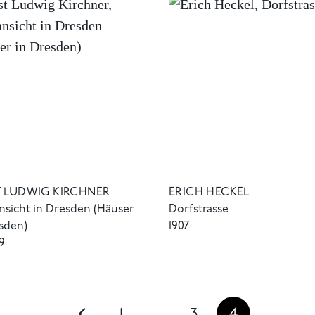
T LUDWIG KIRCHNER
ERICH HECKEL
nsicht in Dresden (Häuser
Dorfstrasse
sden)
1907
09
1
…
3
4