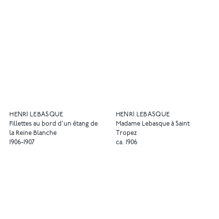
HENRI LEBASQUE
HENRI LEBASQUE
Fillettes au bord d'un étang de
Madame Lebasque à Saint
la Reine Blanche
Tropez
1906-1907
ca. 1906