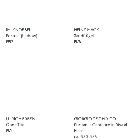
IMI KNOEBEL
HEINZ MACK
Portrait (Ljubow)
Sandflügel
1992
1976
ULRICH ERBEN
GIORGIO DE CHIRICO
Ohne Titel
Puritani e Centauro in Riva al
1974
Mare
ca. 1930-1935