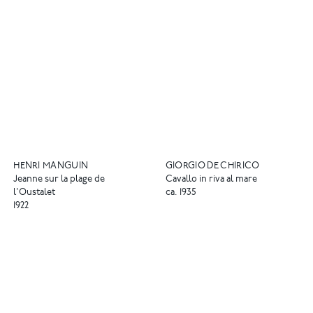
HENRI MANGUIN
GIORGIO DE CHIRICO
Jeanne sur la plage de
Cavallo in riva al mare
l'Oustalet
ca. 1935
1922