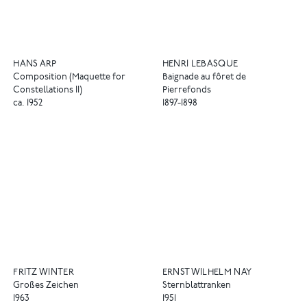
HANS ARP
HENRI LEBASQUE
Composition (Maquette for
Baignade au fôret de
Constellations II)
Pierrefonds
ca. 1952
1897-1898
FRITZ WINTER
ERNST WILHELM NAY
Großes Zeichen
Sternblattranken
1963
1951