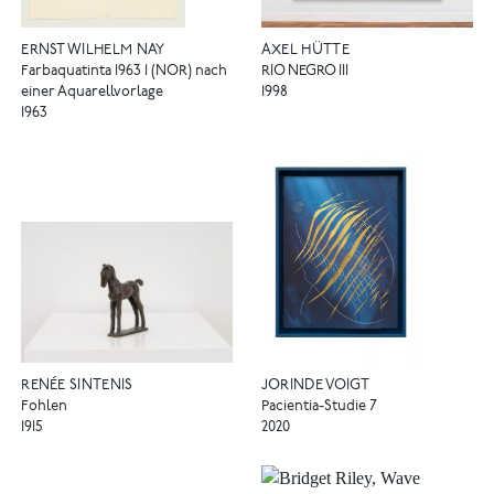
ERNST WILHELM NAY
AXEL HÜTTE
Farbaquatinta 1963 1 (NOR) nach
RIO NEGRO III
einer Aquarellvorlage
1998
1963
RENÉE SINTENIS
JORINDE VOIGT
Fohlen
Pacientia-Studie 7
1915
2020